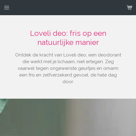
Ga
direct
naar
de
Loveli deo: fris op een
hoofdinhoud
natuurlijke manier
Ontdek de kracht van Loveli deo, een deodorant
die werkt met je lichaam, niet ertegen. Zeg
vaarwel tegen ongewenste geurtjes en omarm
een fris en zelfverzekerd gevoel, de hele dag
door.