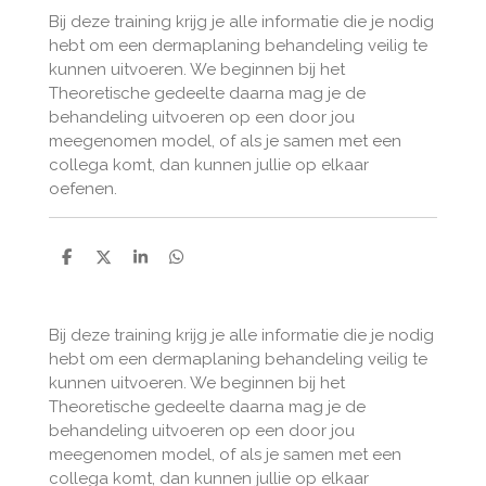
Bij deze training krijg je alle informatie die je nodig
hebt om een dermaplaning behandeling veilig te
kunnen uitvoeren. We beginnen bij het
Theoretische gedeelte daarna mag je de
behandeling uitvoeren op een door jou
meegenomen model, of als je samen met een
collega komt, dan kunnen jullie op elkaar
oefenen.
D
D
S
D
e
e
h
e
l
e
a
l
e
l
r
e
n
e
n
Bij deze training krijg je alle informatie die je nodig
hebt om een dermaplaning behandeling veilig te
kunnen uitvoeren. We beginnen bij het
Theoretische gedeelte daarna mag je de
behandeling uitvoeren op een door jou
meegenomen model, of als je samen met een
collega komt, dan kunnen jullie op elkaar