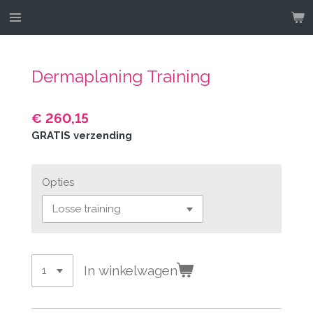
Ga
direct
naar
de
Dermaplaning Training
hoofdinhoud
€ 260,15
GRATIS verzending
Opties
In winkelwagen