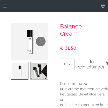
Ga
direct
naar
de
Balance
hoofdinhoud
Cream
€ 31,50
In
winkelwagen
Deze
slimme
24-
uur
s
crème
matteert
de
vett
het
gelaat
.
Bevat
aloë
vera
om
de
huid
te
kalmeren
en
het