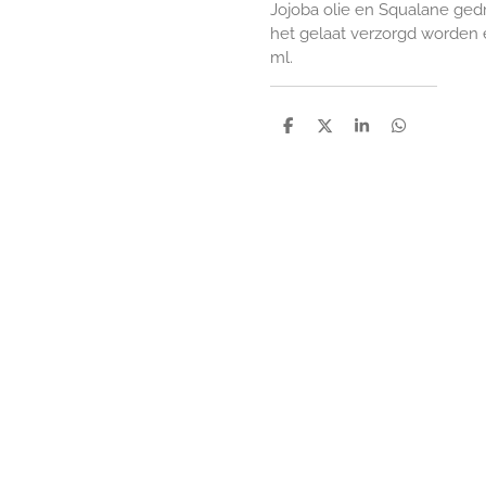
Jojoba
olie
en
Squalane
ged
het
gelaat
verzorgd
worden
ml.
D
D
S
D
e
e
h
e
l
e
a
l
e
l
r
e
n
e
n