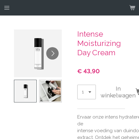
Ga
direct
naar
de
Intense
hoofdinhoud
Moisturizing
Day Cream
€ 43,90
In
winkelwagen
Ervaar
onze
intens
hydrate
de
intense
voeding
van
duindo
extract.
Ontdek
het
geheim