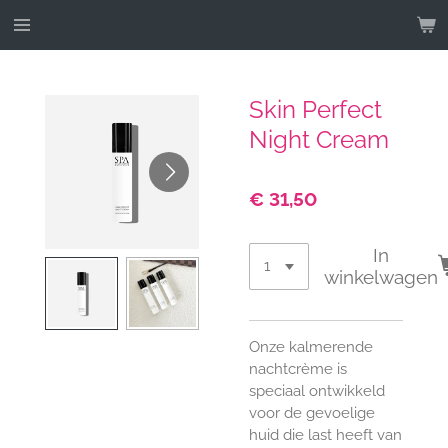
Ga
direct
naar
de
Skin Perfect
hoofdinhoud
Night Cream
€ 31,50
In
winkelwagen
Onze kalmerende
nachtcrème is
speciaal ontwikkeld
voor de gevoelige
huid die last heeft van