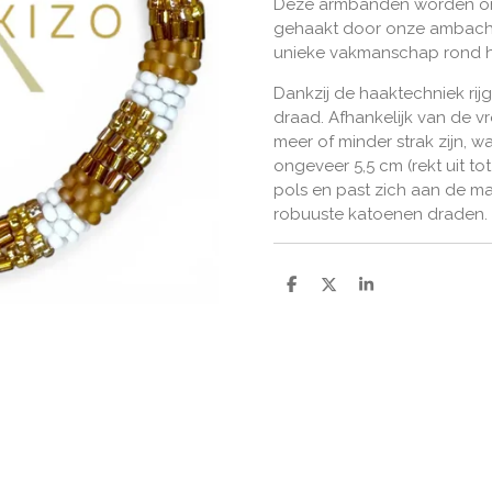
Deze
armbanden worden ont
gehaakt door onze ambacht
unieke vakmanschap rond he
Dankzij de haaktechniek rijg
draad. Afhankelijk van de 
meer of minder strak zijn, w
ongeveer 5,5 cm (rekt uit t
pols en past zich aan de ma
robuuste katoenen draden.
D
D
S
e
e
h
l
e
a
e
l
r
n
e