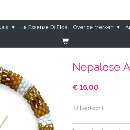
uals
Le Essenze Di Elda
Overige Merken
A
Nepalese 
€ 16,00
Uitverkocht