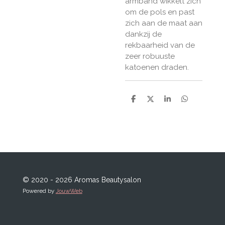
armband wikkelt zich
om de pols en past
zich aan de maat aan
dankzij de
rekbaarheid van de
zeer robuuste
katoenen draden.
D
D
S
D
e
e
h
e
l
e
a
l
e
l
r
e
n
e
n
© 2020 - 2026 Aromas Beautysalon
Powered by
JouwWeb