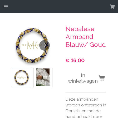
Ga
direct
naar
de
Nepalese
hoofdinhoud
Armband
Blauw/ Goud
€ 16,00
In
winkelwagen
Deze armbanden
worden ontworpen in
Frankrijk en met de
hand gehaakt door