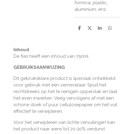
formica, plastic,
aluminium, enz.
D
D
S
D
e
e
h
e
l
e
a
l
e
l
r
e
n
e
n
Inhoud
De fles heeft een inhoud van 750ml.
GEBRUIKSAANWIJZING
Dit gebruiksklare product is speciaal ontwikkeld
voor gebruik met een vernevelaar. Spuit het
rechtstreeks op het te reinigen oppervlak en laat
het even inwerken. Veeg vervolgens af met een
schone doek of puur cellulosepapier om het vuil
effectief te verwijderen.
Voor het verwijderen van lichte vervuilingen kan
het product naar wens tot 20-30% verdund