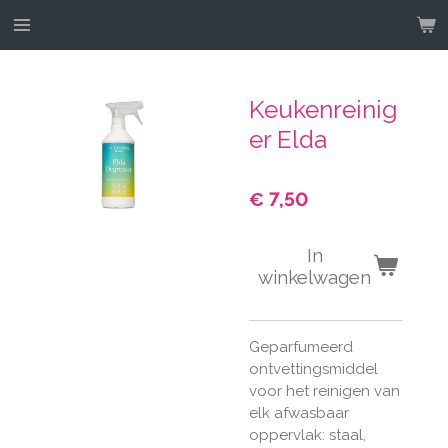
Ga
direct
naar
de
Keukenreinig
hoofdinhoud
er Elda
€ 7,50
In
winkelwagen
Geparfumeerd
ontvettingsmiddel
voor het reinigen van
elk afwasbaar
oppervlak: staal,