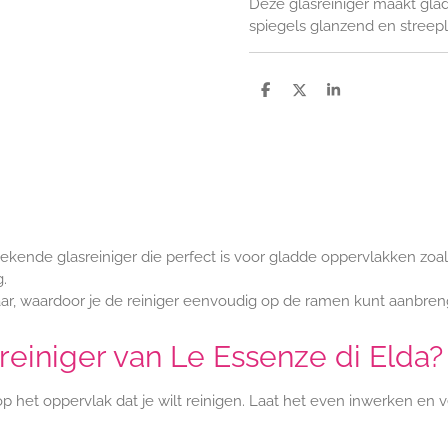
Deze glasreiniger maakt glad
spiegels glanzend en streep
D
D
S
e
e
h
l
e
a
e
l
r
n
e
kende glasreiniger die perfect is voor gladde oppervlakken zoals 
.
aar, waardoor je de reiniger eenvoudig op de ramen kunt aanbren
reiniger van Le Essenze di Elda?
 op het oppervlak dat je wilt reinigen. Laat het even inwerken e