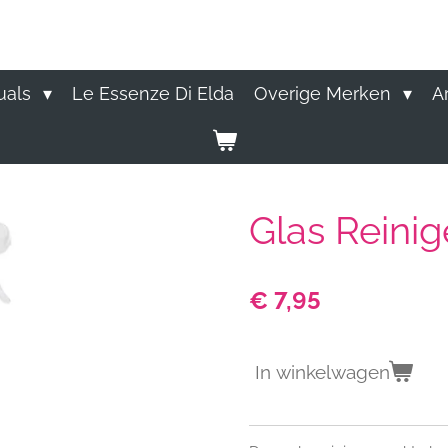
uals
Le Essenze Di Elda
Overige Merken
A
Glas Reinig
€ 7,95
In winkelwagen