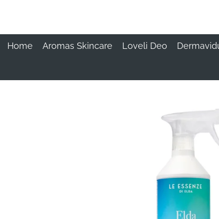
Ga
direct
naar
de
Home
Aromas Skincare
Loveli Deo
Dermavid
hoofdinhoud