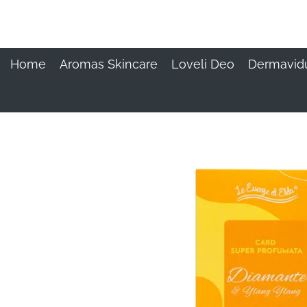
Ga
direct
naar
de
Home
Aromas Skincare
Loveli Deo
Dermavid
hoofdinhoud