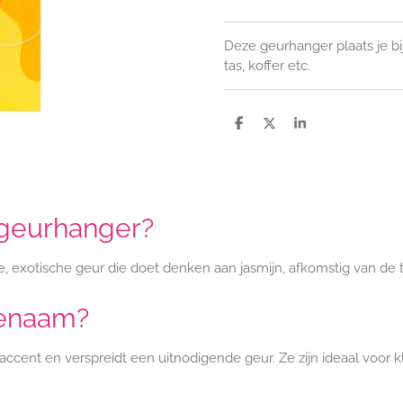
Deze geurhanger plaats je bi
tas, koffer etc.
D
D
S
e
e
h
l
e
a
e
l
r
n
e
 geurhanger?
, exotische geur die doet denken aan jasmijn, afkomstig van de 
genaam?
accent en verspreidt een uitnodigende geur. Ze zijn ideaal voor k