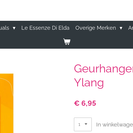
uals
Le Essenze Di Elda
Overige Merken
A
Geurhanger
Ylang
€ 6,95
In winkelwag