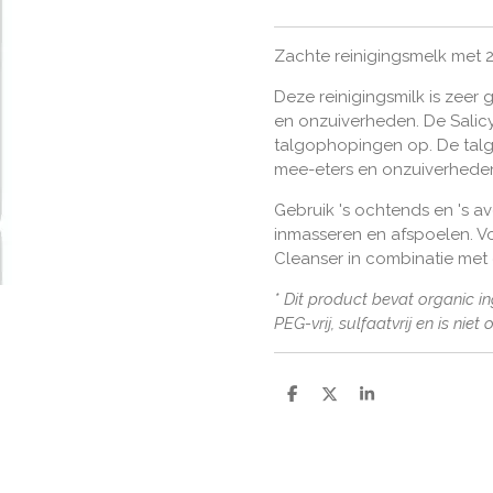
Zachte reinigingsmelk met 2
Deze reinigingsmilk is zeer 
en onzuiverheden. De Salicy
talgophopingen op. De tal
mee-eters en onzuiverheden
Gebruik 's ochtends en 's 
inmasseren en afspoelen. Vo
Cleanser in combinatie met 
* Dit product bevat organic ing
PEG-vrij, sulfaatvrij en is niet
D
D
S
e
e
h
l
e
a
e
l
r
n
e