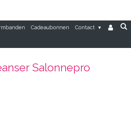
rmbanden
Cadeaubonnen
Contact
leanser Salonnepro