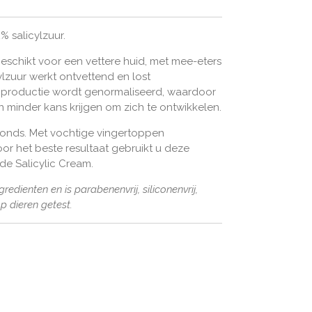
% salicylzuur.
geschikt voor een vettere huid, met mee-eters
lzuur werkt ontvettend en lost
gproductie wordt genormaliseerd, waardoor
 minder kans krijgen om zich te ontwikkelen.
avonds. Met vochtige vingertoppen
or het beste resultaat gebruikt u deze
de Salicylic Cream.
redienten en is parabenenvrij, siliconenvrij,
 op dieren getest.