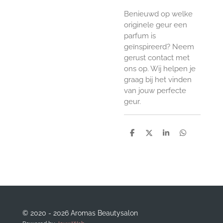
Benieuwd op welke
originele geur een
parfum is
geïnspireerd? Neem
gerust contact met
ons op. Wij helpen je
graag bij het vinden
van jouw perfecte
geur.
D
D
S
D
e
e
h
e
l
e
a
l
e
l
r
e
n
e
n
© 2020 - 2026 Aromas Beautysalon