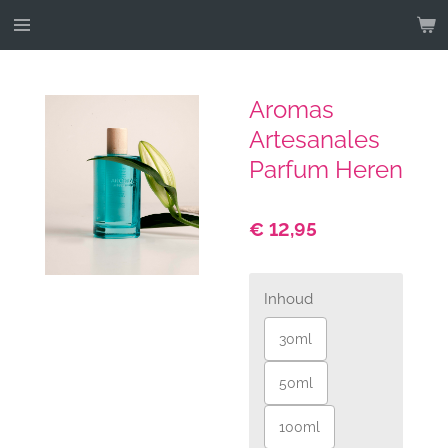
Ga
direct
naar
de
Aromas
hoofdinhoud
Artesanales
Parfum Heren
€ 12,95
Inhoud
30ml
50ml
100ml