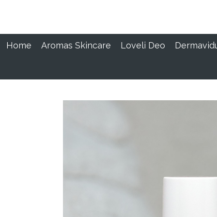
Ga
direct
naar
de
Home
Aromas Skincare
Loveli Deo
Dermavid
hoofdinhoud