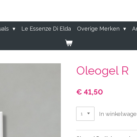
uals
Le Essenze Di Elda
Overige Merken
A
Oleogel R
€ 41,50
In winkelwag