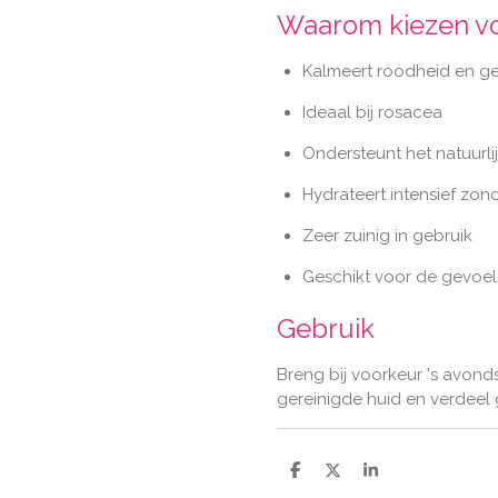
Waarom kiezen vo
Kalmeert roodheid en ge
Ideaal bij rosacea
Ondersteunt het natuurli
Hydrateert intensief zon
Zeer zuinig in gebruik
Geschikt voor de gevoel
Gebruik
Breng bij voorkeur 's avon
gereinigde huid en verdeel
D
D
S
e
e
h