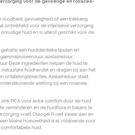
erzorging voor de gevoelige en rosacea-
n roodheid, gevoeligheid of een trekkerig
al ontwikkeld voor de intensieve verzorging
nrustige huid en is uiterst geschikt voor de
gehalte aan huididentieke lipiden en
 gammalinoleenzuur, azelaïnezuur,
uur. Deze ingrediënten helpen de huid te
natuurlijke huidherstel en dragen bij aan het
 ontstekingsreacties. Azelaïnezuur staat
ondersteunende werking bij een rosacea-
zink-PCA voor extra comfort door de huid
k te verminderen en de huidflora in balans te
erzorging voelt Oleogel R niet zwaar aan en
k: een kleine hoeveelheid is al voldoende voor
 comfortabele huid.