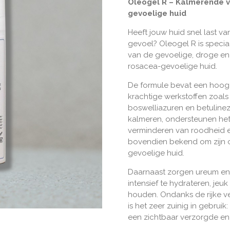
Oleogel R – Kalmerende v
gevoelige huid
Heeft jouw huid snel last va
gevoel? Oleogel R is specia
van de gevoelige, droge en o
rosacea-gevoelige huid.
De formule bevat een hoog 
krachtige werkstoffen zoals
boswelliazuren en betulinez
kalmeren, ondersteunen het 
verminderen van roodheid en
bovendien bekend om zijn 
gevoelige huid.
Daarnaast zorgen ureum en 
intensief te hydrateren, jeu
houden. Ondanks de rijke v
is het zeer zuinig in gebrui
een zichtbaar verzorgde en