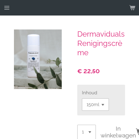
Ga
direct
naar
de
Dermaviduals
hoofdinhoud
Renigingscrè
me
€ 22,50
Inhoud
In
winkelwagen