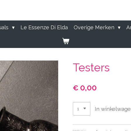
uals
Le Essenze Di Elda
Overige Merken
A
Testers
€ 0,00
In winkelwag