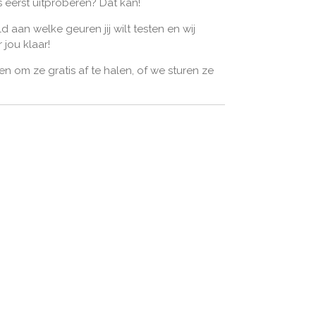
es eerst uitproberen? Dat kan!
 aan welke geuren jij wilt testen en wij
 jou klaar!
zen om ze gratis af te halen, of we sturen ze